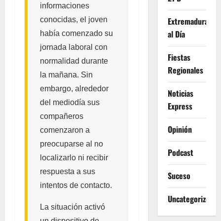
informaciones
conocidas, el joven
Extremadura
al Día
había comenzado su
jornada laboral con
Fiestas
normalidad durante
Regionales
la mañana. Sin
embargo, alrededor
Noticias
del mediodía sus
Express
compañeros
Opinión
comenzaron a
preocuparse al no
Podcast
localizarlo ni recibir
respuesta a sus
Suceso
intentos de contacto.
Uncategorized
La situación activó
un dispositivo de