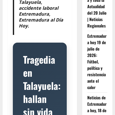
a y toda la
Talayuela,
Actualidad
accidente laboral
del 20 Julio
Extremadura,
| Noticias
Extremadura al Día
Hoy.
Regionales
Extremadur
a hoy 19 de
julio de
2026:
Tragedia
Fútbol,
política y
en
resistencia
ante el
Talayuela:
calor
hallan
Noticias de
Extremadur
sin vida
a hoy, 18 de