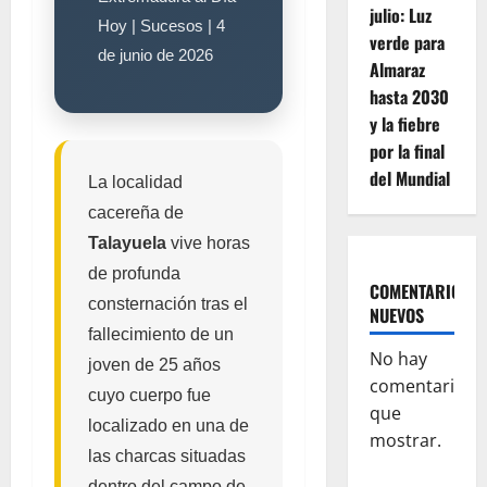
julio: Luz
Hoy | Sucesos | 4
verde para
de junio de 2026
Almaraz
hasta 2030
y la fiebre
por la final
del Mundial
La localidad
cacereña de
Talayuela
vive horas
de profunda
COMENTARIOS
consternación tras el
NUEVOS
fallecimiento de un
No hay
joven de 25 años
comentarios
cuyo cuerpo fue
que
localizado en una de
mostrar.
las charcas situadas
dentro del campo de