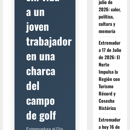
julio de
a un
2026: calor,
política,
joven
cultura y
memoria
trabajador
Extremadur
a 17 de Julio
en una
de 2026: El
Norte
charca
Impulsa la
Región con
del
Turismo
Récord y
campo
Cosecha
Histórica
de golf
Extremadur
a hoy 16 de
Extremadura al Día