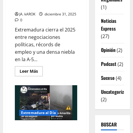
Botín de Monesterio
(1)
JA. kAROK
diciembre 31, 2025
Noticias
0
Express
Extremadura cierra el 2025
(27)
entre negociaciones
políticas, récords de
Opinión
(2)
empleo y una densa niebla
en la A-5...
Podcast
(2)
Leer
Leer Más
más
Suceso
(4)
acerca
de
EXTREMADURA:
Uncategorized
Pactos
Políticos,
(2)
Alerta
por
Niebla
y
Extremadura al Día
el
Botín
BUSCAR
de
El Robo del «Camión de los
Monesterio