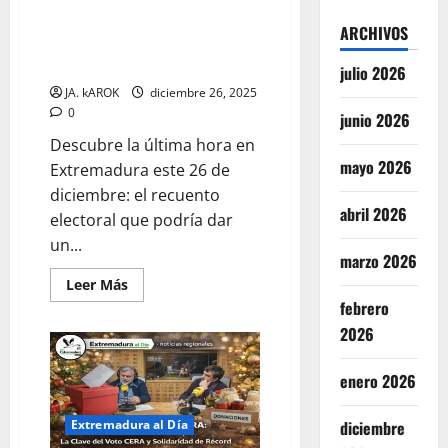
Actualidad en Extremadura: Giro
Frío
Extremo
político, éxito turístico y alerta
ARCHIVOS
y
por frío intenso este 26 de
Vox
aprieta
diciembre
julio 2026
a
María
JA. kAROK
diciembre 26, 2025
Guardiola
0
junio 2026
Descubre la última hora en
mayo 2026
Extremadura este 26 de
diciembre: el recuento
abril 2026
electoral que podría dar
un...
marzo 2026
Leer
Leer Más
más
febrero
acerca
de
2026
Actualidad
en
Extremadura:
enero 2026
Giro
político,
éxito
turístico
diciembre
Extremadura al Día
y