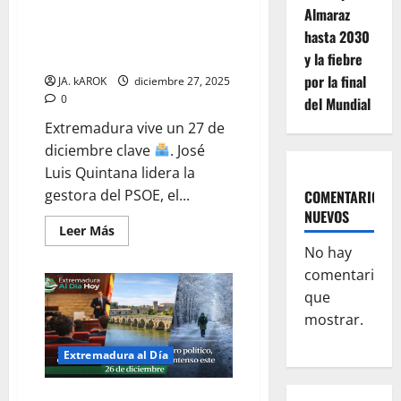
gratuito
Almaraz
y
NAVIDAD: Crisis en el PSOE,
el
hasta 2030
Alerta por Frío Extremo y Vox
auge
de
aprieta a María Guardiola
y la fiebre
las
San
por la final
JA. kAROK
diciembre 27, 2025
Silvestre
0
del Mundial
Extremadura vive un 27 de
diciembre clave
. José
Luis Quintana lidera la
gestora del PSOE, el...
COMENTARIOS
NUEVOS
Leer
Leer Más
más
No hay
acerca
de
comentarios
EXTREMADURA
TRAS
que
LA
NAVIDAD:
mostrar.
Crisis
en
el
Extremadura al Día
PSOE,
Alerta
por