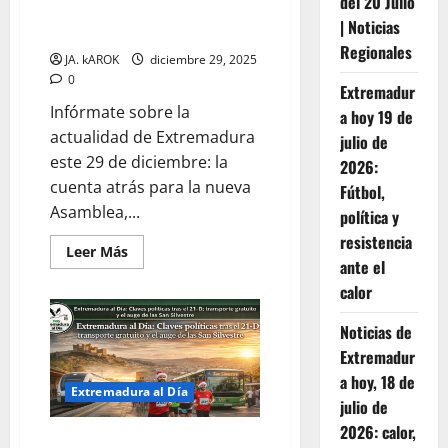
del 20 Julio
Alerta
político, revolución industrial y
Amarilla
| Noticias
tradición en el cierre de año
por
Niebla
Regionales
JA. kAROK
diciembre 29, 2025
0
Extremadur
Infórmate sobre la
a hoy 19 de
actualidad de Extremadura
julio de
este 29 de diciembre: la
2026:
cuenta atrás para la nueva
Fútbol,
Asamblea,...
política y
resistencia
Leer
Leer Más
más
ante el
acerca
calor
de
Extremadura
hacia
Noticias de
2026:
Giro
Extremadur
político,
revolución
a hoy, 18 de
industrial
Extremadura al Día
y
julio de
tradición
2026: calor,
en
Extremadura al Día: Claves
el