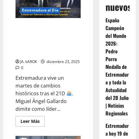
políticas,
nuevos
sociales
y
Extremadura al Día
meteorológicas
para
España
una
TERREMOTO POLÍTICO EN
Nochebuena
Campeón
de
EXTREMADURA: Gallardo Dimite
del Mundo
transición
tras el 21D, Millones de la
2026:
Lotería en Talavera y Alerta por
Pedro
Lluvias
Porro
JA. kAROK
diciembre 23, 2025
Medalla de
0
Extremadur
Extremadura vive un
a y toda la
martes de cambios
Actualidad
históricos tras el 21D
.
del 20 Julio
Miguel Ángel Gallardo
| Noticias
dimite como líder...
Regionales
Leer
Leer Más
Extremadur
más
acerca
a hoy 19 de
de
TERREMOTO