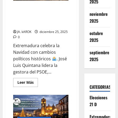
2025
alerta
por
NAVIDAD EN EXTREMADURA:
frío
intenso
Nueva Gestora en el PSOE, la
noviembre
este
Clave del Voto CERA y
26
2025
de
Solidaridad de Récord
diciembre
JA. kAROK
diciembre 25, 2025
octubre
0
2025
Extremadura celebra la
septiembre
Navidad con cambios
políticos históricos
. José
2025
Luis Quintana lidera la
gestora del PSOE,...
Leer
Leer Más
más
CATEGORIAS
acerca
de
Elecciones
NAVIDAD
EN
21 D
EXTREMADURA:
Nueva
Gestora
en
Extremadura