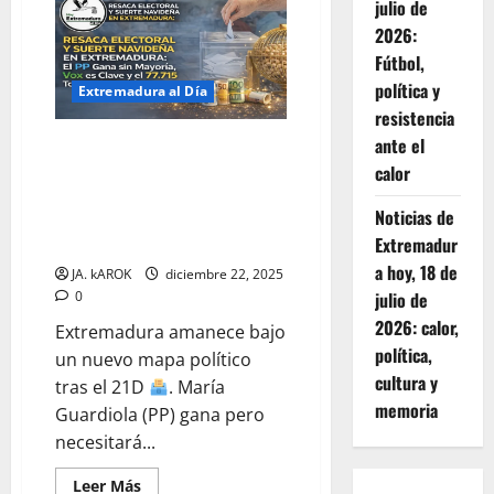
julio de
POLÍTICO
EN
2026:
EXTREMADURA:
Gallardo
Fútbol,
Dimite
política y
tras
Extremadura al Día
el
resistencia
21D,
Millones
ante el
RESACA ELECTORAL Y SUERTE
de
la
NAVIDEÑA EN EXTREMADURA: El
calor
Lotería
PP Gana sin Mayoría, Vox es
en
Talavera
Noticias de
Clave y el 77.715 Toca en la
y
Región
Extremadur
Alerta
por
a hoy, 18 de
JA. kAROK
diciembre 22, 2025
Lluvias
0
julio de
2026: calor,
Extremadura amanece bajo
política,
un nuevo mapa político
cultura y
tras el 21D
. María
memoria
Guardiola (PP) gana pero
necesitará...
Leer
Leer Más