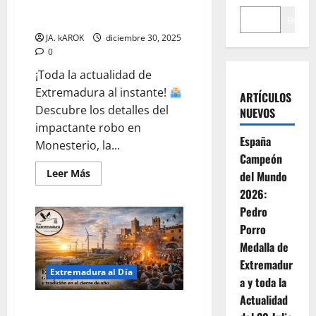
Regalos», Tragedia en Hervás y
Alerta Amarilla por Niebla
Buscar
JA. kAROK
diciembre 30, 2025
0
¡Toda la actualidad de
Extremadura al instante!
ARTÍCULOS
Descubre los detalles del
NUEVOS
impactante robo en
España
Monesterio, la...
Campeón
Leer
Leer Más
del Mundo
más
acerca
2026:
de
Pedro
El
Robo
Porro
del
«Camión
Medalla de
de
los
Extremadur
Regalos»,
Extremadura al Día
a y toda la
Tragedia
en
Actualidad
Hervás
Extremadura hacia 2026: Giro
y