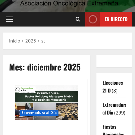
EN DIRECTO
Menú
principal
Inicio
2025
st
Mes:
diciembre 2025
Elecciones
21 D
(8)
Extremadura
al Día
(299)
Extremadura al Día
Fiestas
EXTREMADURA: Pactos
Regionales
Políticos, Alerta por Niebla y el