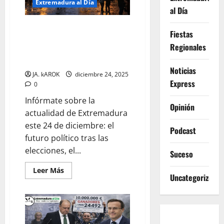
el
Extremadura al Día
PSOE,
al Día
la
Clave
Extremadura al Día: Claves
del
Fiestas
Voto
políticas, sociales y
CERA
Regionales
meteorológicas para una
y
Solidaridad
Nochebuena de transición
de
Noticias
Récord
JA. kAROK
diciembre 24, 2025
Express
0
Infórmate sobre la
Opinión
actualidad de Extremadura
este 24 de diciembre: el
Podcast
futuro político tras las
elecciones, el...
Suceso
Leer
Leer Más
Uncategorized
más
acerca
de
Extremadura
al
Día:
Claves