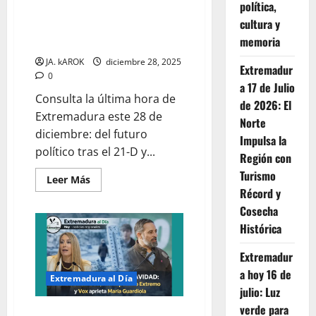
política,
cierre
políticas tras el 21-D,
de
cultura y
transporte gratuito y el auge de
año
memoria
las San Silvestre
JA. kAROK
diciembre 28, 2025
Extremadur
0
a 17 de Julio
Consulta la última hora de
de 2026: El
Extremadura este 28 de
Norte
diciembre: del futuro
Impulsa la
político tras el 21-D y...
Región con
Turismo
Leer
Leer Más
más
Récord y
acerca
de
Cosecha
Extremadura
Histórica
al
Día:
Claves
Extremadur
políticas
tras
a hoy 16 de
el
Extremadura al Día
21-
julio: Luz
D,
transporte
verde para
EXTREMADURA TRAS LA