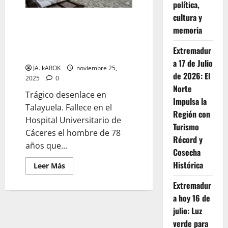
el
política,
hombre
que
cultura y
Luto en Talayuela: Fallece el
resultó
memoria
gravemente
vecino de 78 años que cayó de
herido
un andamio tras ser trasladado
Extremadur
a Cáceres
a 17 de Julio
JA. kAROK
noviembre 25,
de 2026: El
2025
0
Norte
Trágico desenlace en
Impulsa la
Talayuela. Fallece en el
Región con
Hospital Universitario de
Turismo
Cáceres el hombre de 78
Récord y
años que...
Cosecha
Histórica
Leer
Leer Más
más
acerca
Extremadur
de
Luto
a hoy 16 de
en
Talayuela:
julio: Luz
Fallece
el
verde para