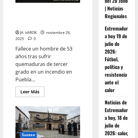
del 20 Julio
años
en
| Noticias
Incendio mortal en Puebla de
un
Regionales
incendio
Argeme: fallece el hombre que
registrado
resultó gravemente herido
en
Extremadur
una
JA. kAROK
noviembre 26,
vivienda
a hoy 19 de
2025
0
julio de
Fallece un hombre de 53
2026:
años tras sufrir
Fútbol,
quemaduras de tercer
política y
grado en un incendio en
resistencia
Puebla...
ante el
calor
Leer
Leer Más
más
acerca
Noticias de
de
Incendio
Extremadur
mortal
a hoy, 18 de
en
Puebla
julio de
de
Argeme:
2026: calor,
fallece
Suceso