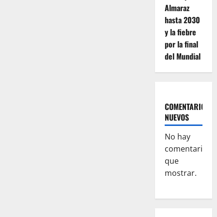
vecino
Almaraz
de
78
hasta 2030
años
que
y la fiebre
cayó
de
por la final
un
del Mundial
andamio
tras
ser
trasladado
a
Cáceres
COMENTARIOS
NUEVOS
No hay
comentarios
que
mostrar.