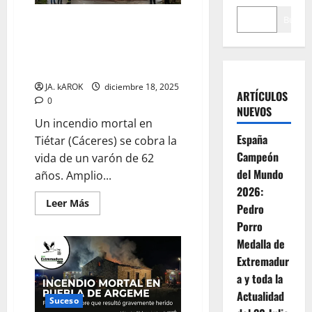
una
charca
Buscar
Tragedia en Tiétar: fallece un
del
campo
hombre de 62 años en un
de
incendio registrado en una
golf
de
vivienda
Talayuela
JA. kAROK
diciembre 18, 2025
ARTÍCULOS
0
NUEVOS
Un incendio mortal en
España
Tiétar (Cáceres) se cobra la
Campeón
vida de un varón de 62
del Mundo
años. Amplio...
2026:
Leer
Leer Más
Pedro
más
acerca
Porro
de
Tragedia
Medalla de
en
Extremadur
Tiétar:
fallece
a y toda la
un
hombre
Actualidad
de
Suceso
62