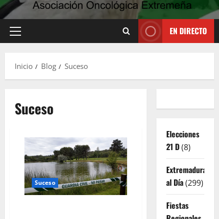
EN DIRECTO
Menú
principal
Inicio
Blog
Suceso
Suceso
Elecciones
21 D
(8)
Extremadura
al Día
(299)
Suceso
Fiestas
Hallan sin vida a un joven
Regionales
trabajador en una charca del