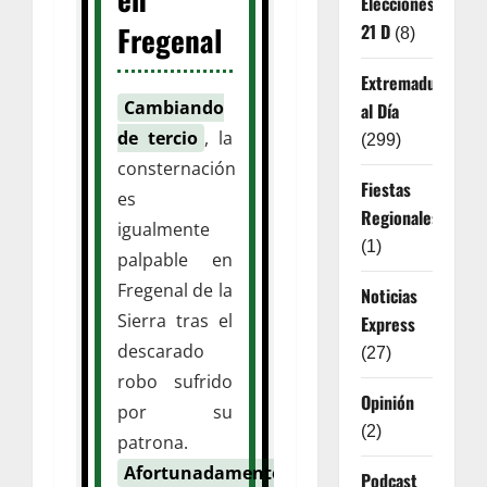
Elecciones
21 D
Fregenal
(8)
Extremadura
Cambiando
al Día
de tercio
, la
(299)
consternación
Fiestas
es
Regionales
igualmente
(1)
palpable en
Fregenal de la
Noticias
Sierra tras el
Express
descarado
(27)
robo sufrido
Opinión
por su
(2)
patrona.
Afortunadamente
,
Podcast