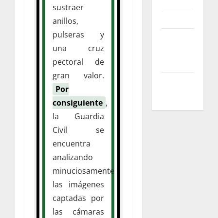
sustraer
Advertise
anillos,
pulseras y
Reprints
una cruz
&
Licensing
pectoral de
gran valor.
Help
Por
Center
consiguiente
,
la Guardia
Civil se
encuentra
analizando
minuciosamente
las imágenes
captadas por
las cámaras