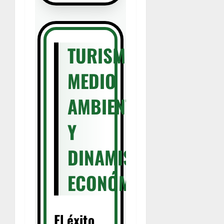
TURISMO,
MEDIO
AMBIENTE
Y
DINAMISMO
ECONÓMICO
El éxito