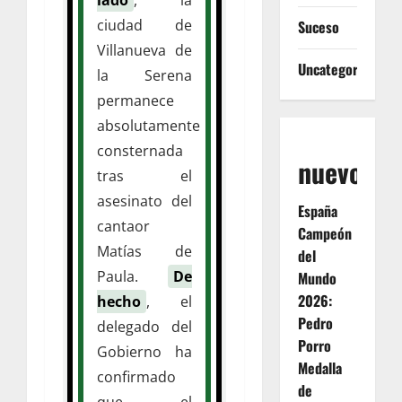
ciudad de
Suceso
Villanueva de
Uncategorized
la Serena
permanece
absolutamente
consternada
nuevos
tras el
asesinato del
España
cantaor
Campeón
Matías de
del
Paula.
De
Mundo
2026:
hecho
, el
Pedro
delegado del
Porro
Gobierno ha
Medalla
confirmado
de
que el