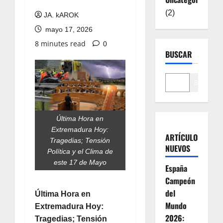
(2)
JA. kAROK
mayo 17, 2026
8 minutes read
0
BUSCAR
Buscar
Última Hora en
Extremadura Hoy:
ARTÍCULOS
Tragedias; Tensión
NUEVOS
Política y el Clima de
este 17 de Mayo
España
Campeón
del
Última Hora en
Mundo
Extremadura Hoy:
2026:
Tragedias; Tensión