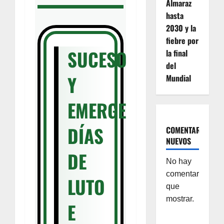
Almaraz
hasta
2030 y la
fiebre por
SUCESOS
la final
del
Y
Mundial
EMERGENCIAS:
DÍAS
COMENTARIOS
NUEVOS
DE
No hay
comentarios
LUTO
que
mostrar.
E