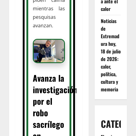
a ante el
mientras las
calor
pesquisas
Noticias
avanzan.
de
Extremad
ura hoy,
18 de julio
de 2026:
calor,
política,
Avanza la
cultura y
investigación
memoria
por el
robo
CATEGOR
sacrílego
en