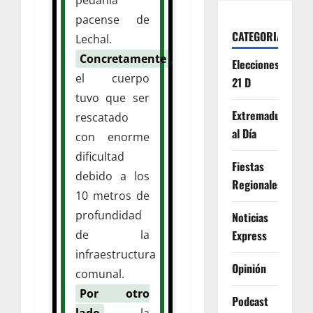
pacense de
CATEGORIAS
Lechal.
Concretamente
,
Elecciones
el cuerpo
21 D
tuvo que ser
Extremadura
rescatado
al Día
con enorme
dificultad
Fiestas
debido a los
Regionales
10 metros de
profundidad
Noticias
de la
Express
infraestructura
Opinión
comunal.
Por otro
Podcast
lado
, la