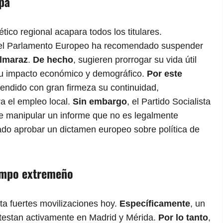
opa
gético regional acapara todos los titulares.
 del Parlamento Europeo ha recomendado suspender
Almaraz
.
De hecho
, sugieren prorrogar su vida útil
su impacto económico y demográfico.
Por este
endido con gran firmeza su continuidad,
a el empleo local.
Sin embargo
, el Partido Socialista
e manipular un informe que no es legalmente
rado aprobar un dictamen europeo sobre política de
campo extremeño
nta fuertes movilizaciones hoy.
Específicamente
, un
otestan activamente en Madrid y Mérida.
Por lo tanto
,