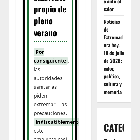
a ante el
propio de
calor
pleno
Noticias
de
verano
Extremad
ura hoy,
Por
18 de julio
de 2026:
consiguiente
,
calor,
las
política,
autoridades
cultura y
sanitarias
memoria
piden
extremar las
precauciones.
Indiscutiblemente
,
CATEGOR
este
ambiente casi