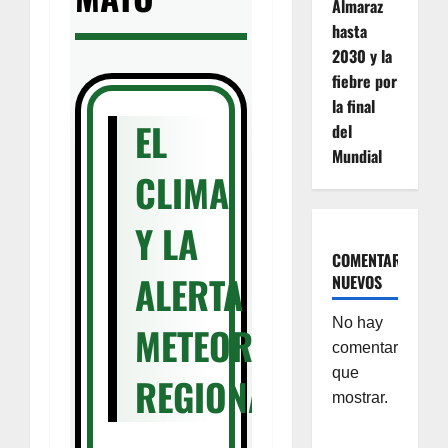
Almaraz
hasta
2030 y la
fiebre por
la final
EL
del
Mundial
CLIMA
Y LA
COMENTARIOS
ALERTA
NUEVOS
No hay
METEOROLÓGICA
comentarios
que
REGIONAL
mostrar.