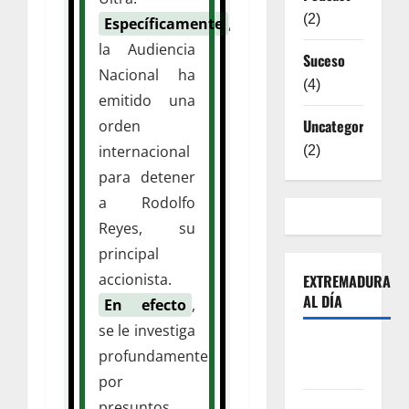
(2)
Específicamente
,
la Audiencia
Suceso
Nacional ha
(4)
emitido una
Uncategorized
orden
internacional
(2)
para detener
a Rodolfo
Reyes, su
principal
accionista.
EXTREMADURA
AL DÍA
En efecto
,
se le investiga
Sobre
profundamente
Nosotros
por
Contacto
presuntos