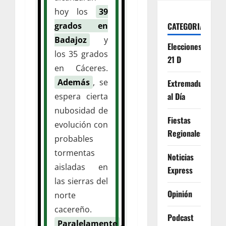
hoy los
39
CATEGORIAS
grados en
Badajoz
y
Elecciones
los 35 grados
21 D
en Cáceres.
Además
, se
Extremadura
al Día
espera cierta
nubosidad de
Fiestas
evolución con
Regionales
probables
tormentas
Noticias
aisladas en
Express
las sierras del
Opinión
norte
cacereño.
Podcast
Paralelamente
,