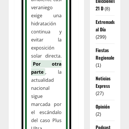
Elecciones
veraniego
21 D
(8)
exige una
Extremadura
hidratación
al Día
continua y
(299)
evitar la
exposición
Fiestas
solar directa.
Regionales
Por otra
(1)
parte
, la
Noticias
actualidad
Express
nacional
(27)
sigue
marcada por
Opinión
el escándalo
(2)
del caso Plus
Podcast
Ultra.