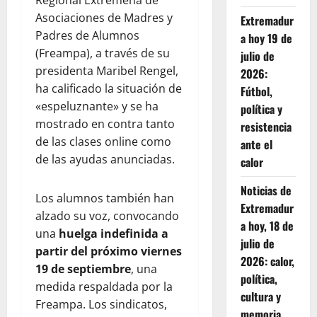
Regional Extremeña de
Asociaciones de Madres y
Extremadur
Padres de Alumnos
a hoy 19 de
(Freampa), a través de su
julio de
presidenta Maribel Rengel,
2026:
ha calificado la situación de
Fútbol,
«espeluznante» y se ha
política y
mostrado en contra tanto
resistencia
de las clases online como
ante el
de las ayudas anunciadas.
calor
Noticias de
Los alumnos también han
Extremadur
alzado su voz, convocando
a hoy, 18 de
una
huelga indefinida a
julio de
partir del próximo viernes
2026: calor,
19 de septiembre
, una
política,
medida respaldada por la
cultura y
Freampa. Los sindicatos,
memoria