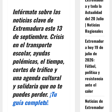
a y toda la
Infórmate sobre las
Actualidad
noticias clave de
del 20 Julio
| Noticias
Extremadura este 13
Regionales
de septiembre. Crisis
Extremadur
en el transporte
a hoy 19 de
escolar, ayudas
julio de
polémicas, el tiempo,
2026:
Fútbol,
cortes de tráfico y
política y
una agenda cultural
resistencia
y solidaria que no te
ante el
calor
puedes perder.
¡Tu
guía complet
a!
Noticias de
Extremadur