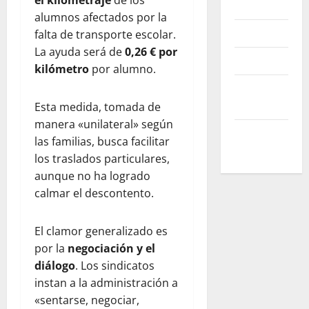
el kilometraje
de los
Nosotros
alumnos afectados por la
Contacto
falta de transporte escolar.
La ayuda será de
0,26 € por
Advertise
kilómetro
por alumno.
Reprints &
Licensing
Esta medida, tomada de
manera «unilateral» según
Help
las familias, busca facilitar
Center
los traslados particulares,
aunque no ha logrado
calmar el descontento.
El clamor generalizado es
por la
negociación y el
diálogo
. Los sindicatos
instan a la administración a
«sentarse, negociar,